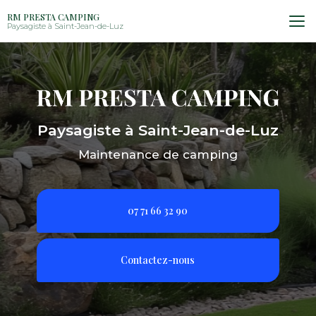
Aller
RM PRESTA CAMPING
au
Paysagiste à Saint-Jean-de-Luz
contenu
principal
Paysagiste à Saint-Jean-de-Luz
Maintenance de camping
07 71 66 32 90
Contactez-nous