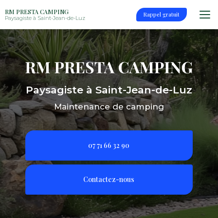
Aller
RM PRESTA CAMPING
au
Rappel gratuit
Paysagiste à Saint-Jean-de-Luz
contenu
principal
Paysagiste à Saint-Jean-de-Luz
Maintenance de camping
07 71 66 32 90
Contactez-nous