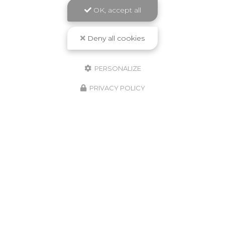
OK, accept all
Deny all cookies
PERSONALIZE
PRIVACY POLICY
21/06/2025
Conseils pour l'aménagement de jardin
à Saint-Jean-de-Luz avec RM PRESTA
CAMPING