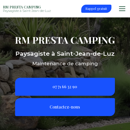
Aller
RM PRESTA CAMPING
au
Rappel gratuit
Paysagiste à Saint-Jean-de-Luz
contenu
principal
Paysagiste à Saint-Jean-de-Luz
Maintenance de camping
07 71 66 32 90
Contactez-nous