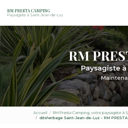
Navigation princip
Aller
au
RM PRESTA CAMPING
contenu
Paysagiste à Saint-Jean-de-Luz
principal
Paysagiste à
Maintena
Accueil
RM Presta Camping, votre paysagiste à 
désherbage Saint-Jean-de-Luz - RM PREST