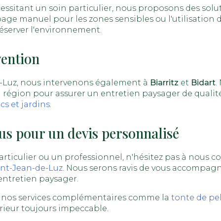
cessitant un soin particulier, nous proposons des solu
bage manuel pour les zones sensibles ou l'utilisation 
éserver l'environnement.
vention
-Luz, nous intervenons également à
Biarritz
et
Bidart
.
a région pour assurer un entretien paysager de qualité
s et jardins
.
s pour un devis personnalisé
rticulier ou un professionnel, n'hésitez pas à nous c
int-Jean-de-Luz
. Nous serons ravis de vous accompagn
entretien paysager.
 nos services complémentaires comme la
tonte de pe
rieur toujours impeccable.