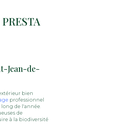
M PRESTA
nt-Jean-de-
xtérieur bien
age
professionnel
 long de l'année.
ueuses de
re à la biodiversité