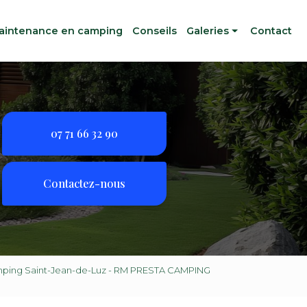
aintenance en camping
Conseils
Galeries
Contact
Entretien d'espaces verts
Maintenance en camping
07 71 66 32 90
Contactez-nous
amping Saint-Jean-de-Luz - RM PRESTA CAMPING