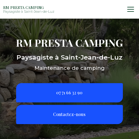
Aller
RM PRESTA CAMPING
au
Paysagiste à Saint-Jean-de-Luz
contenu
principal
Paysagiste à Saint-Jean-de-Luz
Maintenance de camping
07 71 66 32 90
Contactez-nous