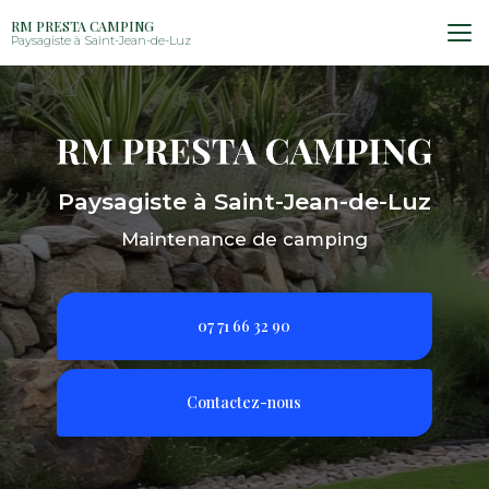
Aller
RM PRESTA CAMPING
au
Paysagiste à Saint-Jean-de-Luz
contenu
principal
Paysagiste à Saint-Jean-de-Luz
Maintenance de camping
07 71 66 32 90
Contactez-nous