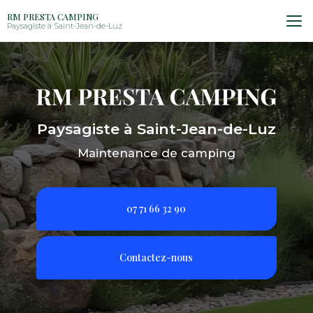
Aller
RM PRESTA CAMPING
au
Paysagiste à Saint-Jean-de-Luz
contenu
principal
Paysagiste à Saint-Jean-de-Luz
Maintenance de camping
07 71 66 32 90
Contactez-nous