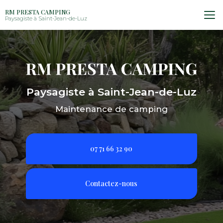
Aller
RM PRESTA CAMPING
au
Paysagiste à Saint-Jean-de-Luz
contenu
principal
Paysagiste à Saint-Jean-de-Luz
Maintenance de camping
07 71 66 32 90
Contactez-nous