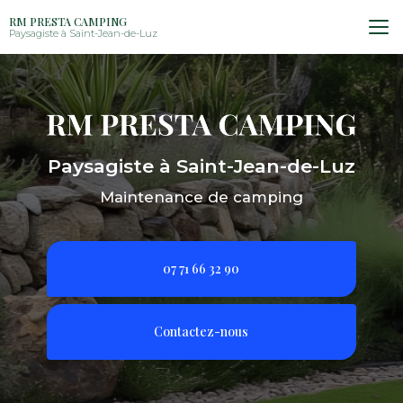
Aller
RM PRESTA CAMPING
au
Paysagiste à Saint-Jean-de-Luz
contenu
principal
Paysagiste à Saint-Jean-de-Luz
Maintenance de camping
07 71 66 32 90
Contactez-nous