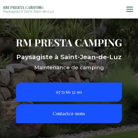
Aller
RM PRESTA CAMPING
au
Paysagiste à Saint-Jean-de-Luz
contenu
principal
Paysagiste à Saint-Jean-de-Luz
Maintenance de camping
07 71 66 32 90
Contactez-nous