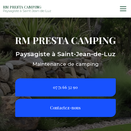
Aller
RM PRESTA CAMPING
au
Paysagiste à Saint-Jean-de-Luz
contenu
principal
Paysagiste à Saint-Jean-de-Luz
Maintenance de camping
07 71 66 32 90
Contactez-nous