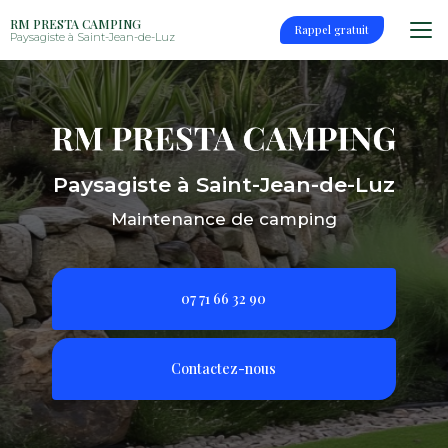
Aller
RM PRESTA CAMPING
au
Rappel gratuit
Paysagiste à Saint-Jean-de-Luz
contenu
principal
Paysagiste à Saint-Jean-de-Luz
Maintenance de camping
07 71 66 32 90
Contactez-nous