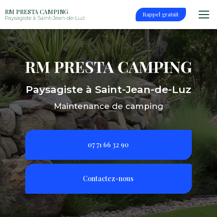
Aller
RM PRESTA CAMPING
au
Rappel gratuit
Paysagiste à Saint-Jean-de-Luz
contenu
principal
Paysagiste à Saint-Jean-de-Luz
Maintenance de camping
07 71 66 32 90
Contactez-nous